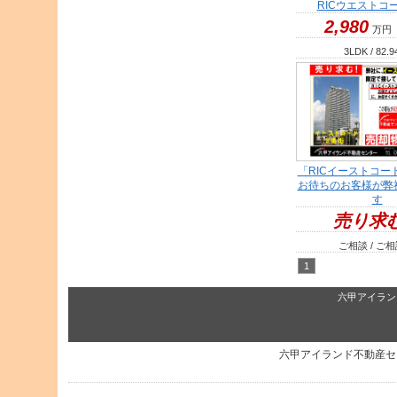
RICウエストコ
2,980
万円
3LDK / 82.9
「RICイーストコー
お待ちのお客様が弊
す
売り求
ご相談 / ご
六甲アイラン
六甲アイランド不動産セ