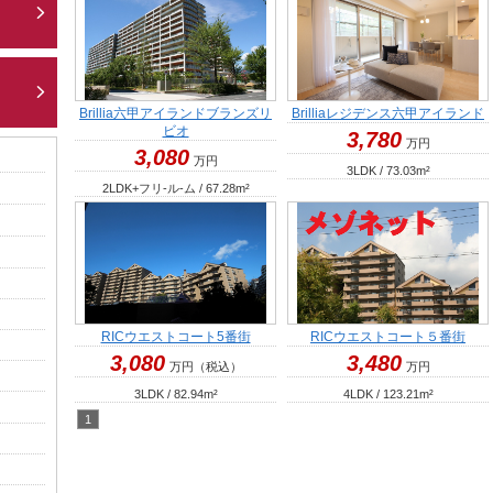
Brillia六甲アイランドブランズリ
Brilliaレジデンス六甲アイランド
ビオ
3,780
万円
3,080
万円
3LDK / 73.03
m²
2LDK+フリ-ル-ム / 67.28
m²
RICウエストコート5番街
RICウエストコート５番街
3,080
3,480
万円
（税込）
万円
3LDK / 82.94
m²
4LDK / 123.21
m²
）