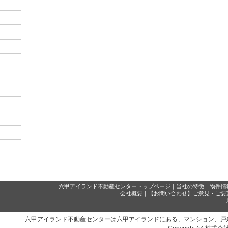
）
六甲アイランド不動産センタートップページ
｜
当社の特徴
｜
物件情
会社概要
｜
【お問い合わせ】ご意見・ご要
六甲アイランド不動産センターは六甲アイランドにある、マンション、戸