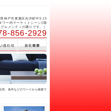
県神戸市東灘区向洋町中5-15
ルタワー内マーケットシーン1階
ーグルメシティの隣りです。）
78-856-2929
、住所、条件などのワードから検索で