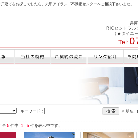
一戸建てをお探しでしたら、六甲アイランド不動産センターへご相談下さいませ。
兵庫
RICセントラ
（★ダイエ
0
Tel:
キーワード：
※ 駅名
 全
5
件中
1
-
5
件を表示中です。