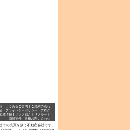
報
｜
よくあるご質問
｜
ご契約の流れ
｜
望
｜
プライバシーポリシー
｜
ブログ
｜
地域情報
｜
リンク紹介
｜
リクルート
｜
売買物件
｜
各種お問い合わせ
｜
建ての売買を扱う不動産会社です。