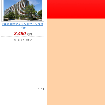
Brillia六甲アイランドブランズリ
ビオ
3,480
万円
3LDK / 75.03
m²
1 / 1