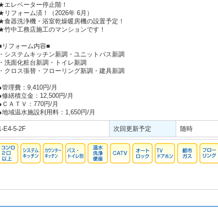
★エレベーター停止階！
★リフォーム済！（2026年 6月）
★食器洗浄機・浴室乾燥暖房機の設置予定！
★竹中工務店施工のマンションです！
■リフォーム内容■
・システムキッチン新調・ユニットバス新調
・洗面化粧台新調・トイレ新調
・クロス張替・フローリング新調・建具新調
●管理費：9,410円/月
●修繕積立金：12,500円/月
●ＣＡＴＶ：770円/月
●地域温水施設利用料：1,650円/月
1-E4-5-2F
次回更新予定
随時