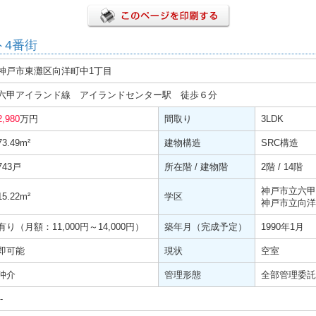
ト4番街
神戸市東灘区向洋町中1丁目
六甲アイランド線 アイランドセンター駅 徒歩６分
2,980
万円
間取り
3LDK
73.49
m²
建物構造
SRC構造
743戸
所在階 / 建物階
2階 / 14階
神戸市立六甲
15.22
m²
学区
神戸市立向洋
有り（月額：11,000円～14,000円）
築年月（完成予定）
1990年1月
即可能
現状
空室
仲介
管理形態
全部管理委託
-