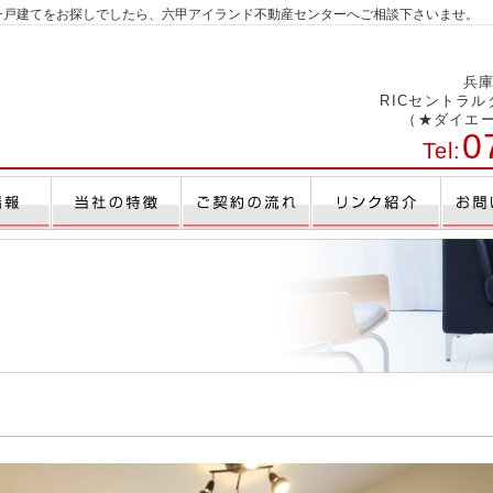
一戸建てをお探しでしたら、六甲アイランド不動産センターへご相談下さいませ。
兵庫
RICセントラ
（★ダイエ
0
Tel: