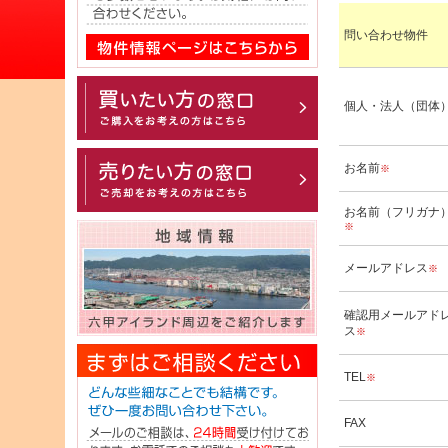
問い合わせ物件
個人・法人（団体
お名前
※
お名前（フリガナ
※
メールアドレス
※
確認用メールアド
ス
※
TEL
※
FAX